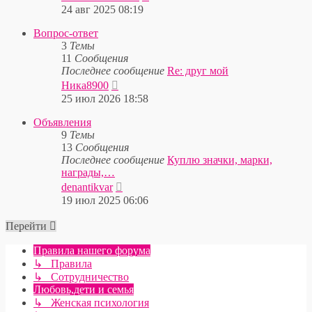
к
24 авг 2025 08:19
последнему
сообщению
Вопрос-ответ
3
Темы
11
Сообщения
Последнее сообщение
Re: друг мой
Перейти
Ника8900
к
25 июл 2026 18:58
последнему
сообщению
Объявления
9
Темы
13
Сообщения
Последнее сообщение
Куплю значки, марки,
награды,…
Перейти
denantikvar
к
19 июл 2025 06:06
последнему
сообщению
Перейти
Правила нашего форума
↳ Правила
↳ Сотрудничество
Любовь,дети и семья
↳ Женская психология