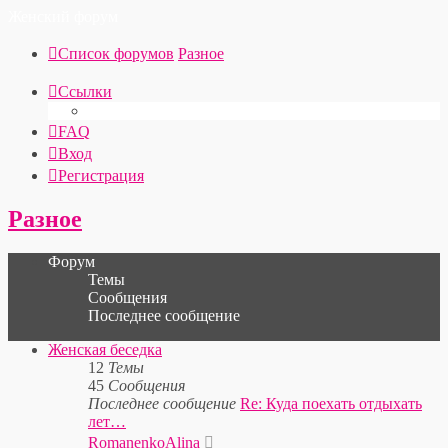
Женский форум
Список форумов
Разное
Ссылки
FAQ
Вход
Регистрация
Разное
Форум
Темы
Сообщения
Последнее сообщение
Женская беседка
12
Темы
45
Сообщения
Последнее сообщение
Re: Куда поехать отдыхать
лет…
Перейти
RomanenkoAlina